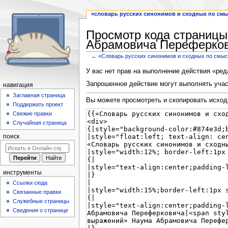
«словарь русских синонимов и сходных по см
Просмотр кода страницы
Абрамовича Переферко
←
«Словарь русских синонимов и сходных по см
Перейти
Перейти
У вас нет прав на выполнение действия «ре
к
к
Запрошенное действие могут выполнять учас
навигация
навигации
поиску
Заглавная страница
Вы можете просмотреть и скопировать исход
Поддержать проект
Свежие правки
Случайная страница
поиск
инструменты
Ссылки сюда
Связанные правки
Служебные страницы
Сведения о странице