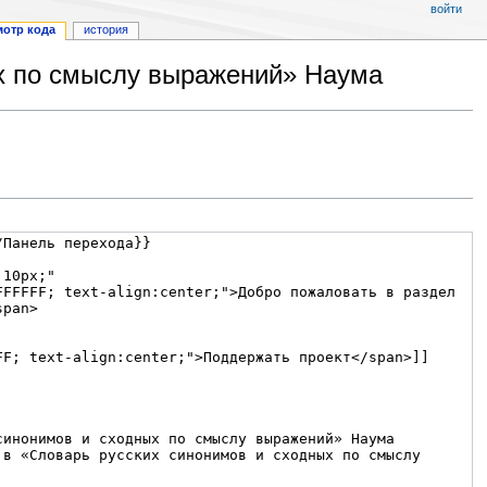
войти
отр кода
история
ых по смыслу выражений» Наума