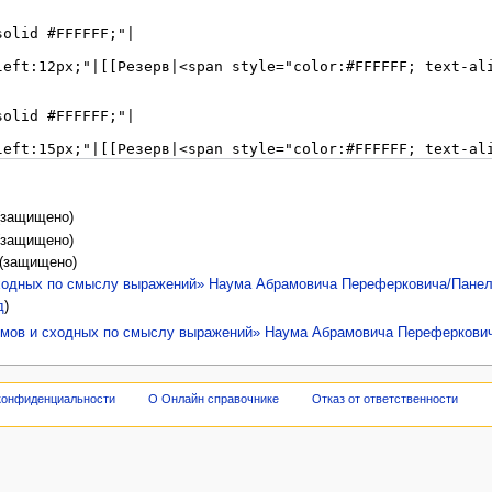
 (защищено)
 (защищено)
 (защищено)
ходных по смыслу выражений» Наума Абрамовича Переферковича/Панел
д
)
имов и сходных по смыслу выражений» Наума Абрамовича Переферкови
конфиденциальности
О Онлайн справочнике
Отказ от ответственности