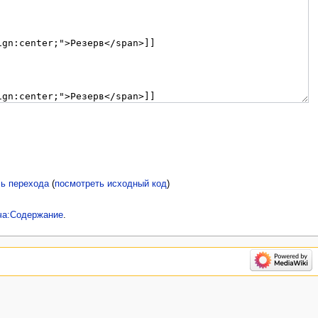
ь перехода
(
посмотреть исходный код
)
ча:Содержание
.