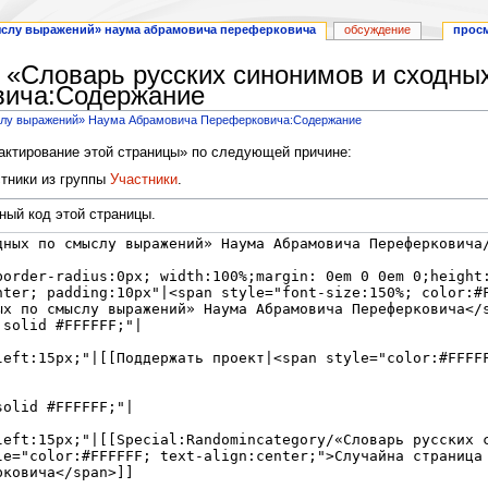
ыслу выражений» наума абрамовича переферковича
обсуждение
просм
 «Словарь русских синонимов и сходн
вича:Содержание
ыслу выражений» Наума Абрамовича Переферковича:Содержание
дактирование этой страницы» по следующей причине:
тники из группы
Участники
.
ный код этой страницы.