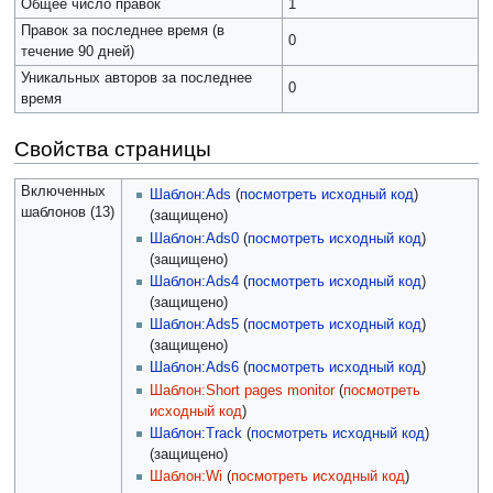
Общее число правок
1
Правок за последнее время (в
0
течение 90 дней)
Уникальных авторов за последнее
0
время
Свойства страницы
Включенных
Шаблон:Ads
(
посмотреть исходный код
)
шаблонов (13)
(защищено)
Шаблон:Ads0
(
посмотреть исходный код
)
(защищено)
Шаблон:Ads4
(
посмотреть исходный код
)
(защищено)
Шаблон:Ads5
(
посмотреть исходный код
)
(защищено)
Шаблон:Ads6
(
посмотреть исходный код
)
Шаблон:Short pages monitor
(
посмотреть
исходный код
)
Шаблон:Track
(
посмотреть исходный код
)
(защищено)
Шаблон:Wi
(
посмотреть исходный код
)