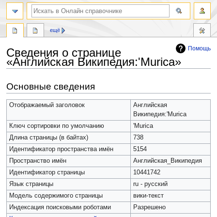
ещё
Помощь
Сведения о странице
«Английская Википедия:'Murica»
Перейти
Перейти
Основные сведения
к
к
навигации
поиску
Отображаемый заголовок
Английская
Википедия:'Murica
Ключ сортировки по умолчанию
'Murica
Длина страницы (в байтах)
738
Идентификатор пространства имён
5154
Пространство имён
Английская_Википедия
Идентификатор страницы
10441742
Язык страницы
ru - русский
Модель содержимого страницы
вики-текст
Индексация поисковыми роботами
Разрешено