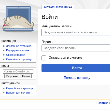
служебная страница
Войти
Перейти
Перейти
Имя учётной записи
к
к
навигации
поиску
навигация
Пароль
Заглавная страница
Поддержать проект
Свежие правки
Оставаться в системе
Случайная страница
поиск
Войти
Помощь по входу
инструменты
Служебные страницы
Версия для печати
Политика 