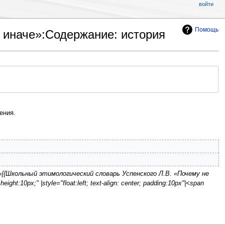
войти
Помощь
 иначе»:Содержание: история
ения.
«{{Школьный этимологический словарь Успенского Л.В. «Почему не
ht:10px;" |style="float:left; text-align: center; padding:10px"|<span