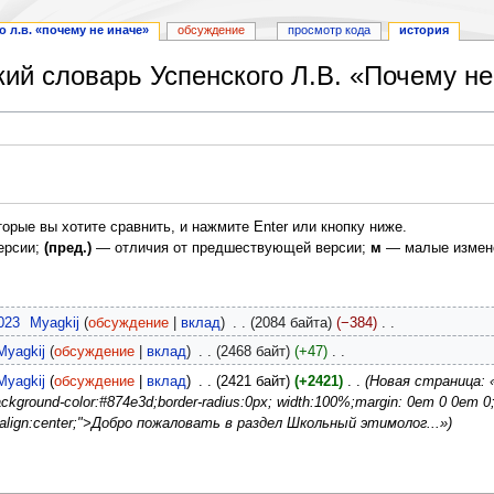
 л.в. «почему не иначе»
обсуждение
просмотр кода
история
ий словарь Успенского Л.В. «Почему не
орые вы хотите сравнить, и нажмите Enter или кнопку ниже.
ерсии;
(пред.)
— отличия от предшествующей версии;
м
— малые измен
023
‎
Myagkij
обсуждение
вклад
‎
2084 байта
−384
‎
Myagkij
обсуждение
вклад
‎
2468 байт
+47
‎
Myagkij
обсуждение
вклад
‎
2421 байт
+2421
‎
Новая страница: 
kground-color:#874e3d;border-radius:0px; width:100%;margin: 0em 0 0em 0;heig
xt-align:center;">Добро пожаловать в раздел Школьный этимолог...»