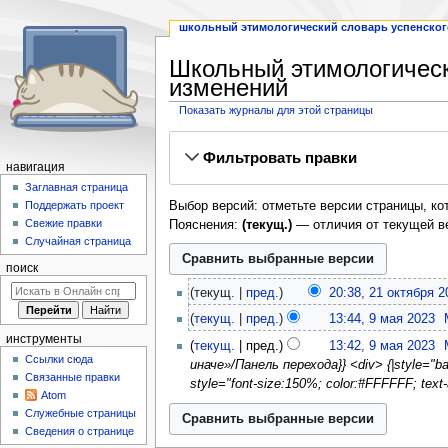
школьный этимологический словарь успенского
Школьный этимологическ
изменений
Показать журналы для этой страницы
Перейти
Перейти
Фильтровать правки
к
к
навигация
навигации
поиску
Заглавная страница
Выбор версий: отметьте версии страницы, кот
Поддержать проект
Свежие правки
Пояснения:
(текущ.)
— отличия от текущей в
Случайная страница
поиск
21
текущ.
пред.
20:38, 21 октября 2
октября
Н
9
текущ.
пред.
13:44, 9 мая 2023
‎
2023
е
мая
Н
инструменты
текущ.
пред.
13:42, 9 мая 2023
‎
т
2023
е
Ссылки сюда
иначе»/Панель перехода}} <div> {|style="bac
о
т
Связанные правки
style="font-size:150%; color:#FFFFFF; te
п
о
Atom
и
п
Служебные страницы
с
Сведения о странице
и
а