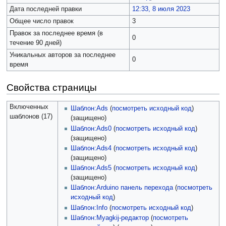
Дата последней правки
12:33, 8 июля 2023
Общее число правок
3
Правок за последнее время (в
0
течение 90 дней)
Уникальных авторов за последнее
0
время
Свойства страницы
Включенных
Шаблон:Ads
(
посмотреть исходный код
)
шаблонов (17)
(защищено)
Шаблон:Ads0
(
посмотреть исходный код
)
(защищено)
Шаблон:Ads4
(
посмотреть исходный код
)
(защищено)
Шаблон:Ads5
(
посмотреть исходный код
)
(защищено)
Шаблон:Arduino панель перехода
(
посмотреть
исходный код
)
Шаблон:Info
(
посмотреть исходный код
)
Шаблон:Myagkij-редактор
(
посмотреть