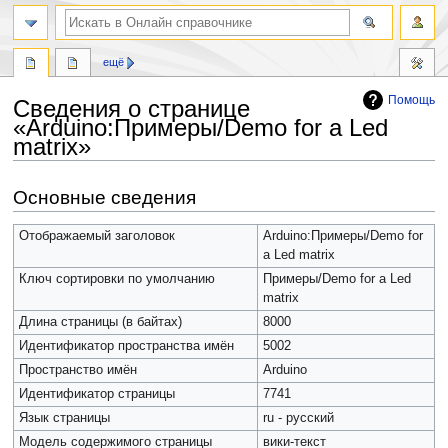
ещё
Помощь
Сведения о странице
«Arduino:Примеры/Demo for a Led
matrix»
Перейти
Перейти
Основные сведения
к
к
навигации
поиску
Отображаемый заголовок
Arduino:Примеры/Demo for
a Led matrix
Ключ сортировки по умолчанию
Примеры/Demo for a Led
matrix
Длина страницы (в байтах)
8000
Идентификатор пространства имён
5002
Пространство имён
Arduino
Идентификатор страницы
7741
Язык страницы
ru - русский
Модель содержимого страницы
вики-текст