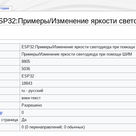
стория
ESP32:Примеры/Изменение яркости све
ESP32:Примеры/Изменение яркости светодиода при помощ
Примеры/Изменение яркости светодиода при помощи ШИМ
8805
5036
ESP32
18843
ru - русский
вики-текст
Разрешено
цу
0
 страница
Да
0 (0 перенаправлений; 0 обычных)