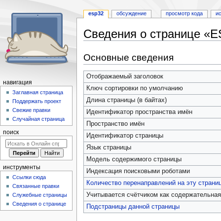
esp32
обсуждение
просмотр кода
и
Сведения о странице «
Перейти
Перейти
Основные сведения
к
к
навигации
поиску
Отображаемый заголовок
навигация
Ключ сортировки по умолчанию
Заглавная страница
Длина страницы (в байтах)
Поддержать проект
Свежие правки
Идентификатор пространства имён
Случайная страница
Пространство имён
поиск
Идентификатор страницы
Язык страницы
Модель содержимого страницы
инструменты
Индексация поисковыми роботами
Ссылки сюда
Количество перенаправлений на эту страни
Связанные правки
Учитывается счётчиком как содержательная
Служебные страницы
Сведения о странице
Подстраницы данной страницы