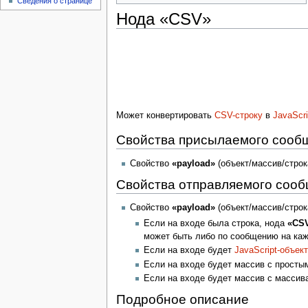
Сведения о странице
Нода «CSV»
Может конвертировать
CSV-строку
в
JavaScri
Свойства присылаемого сооб
Свойство
«payload»
(объект/массив/строк
Свойства отправляемого соо
Свойство
«payload»
(объект/массив/строк
Если на входе была строка, нода
«CS
может быть либо по сообщению на каж
Если на входе будет
JavaScript-объект
Если на входе будет массив с просты
Если на входе будет массив с массив
Подробное описание