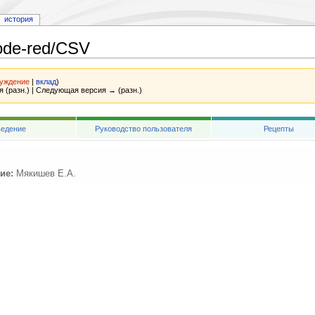
история
ode-red/CSV
уждение
|
вклад
)
я (разн.) | Следующая версия → (разн.)
едение
Руководство пользователя
Рецепты
ие:
Мякишев Е.А.