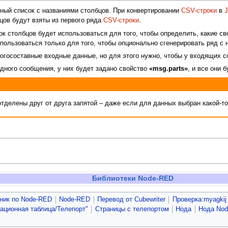
ный список с названиями столбцов. При конвертировании
CSV-строки
в
J
цов будут взяты из первого ряда
CSV-строки
.
ок столбцов будет использоваться для того, чтобы определить, какие св
спользоваться только для того, чтобы опционально сгенерировать ряд с 
госоставные входные данные, но для этого нужно, чтобы у входящих 
дного сообщения, у них будет задано свойство
«msg.parts»
, и все они
тделены друг от друга запятой – даже если для данных выбран какой-то
Библиотеки Node-RED
ник по Node-RED
Node-RED
Перевод от Сubewriter
Проверка:myagkij
гационная таблица/Телепорт"
Страницы с телепортом
Нода
Нода No