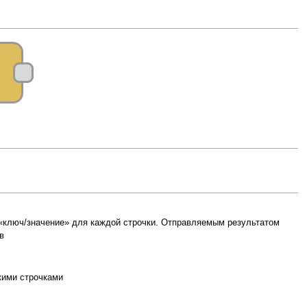
«ключ/значение» для каждой строчки. Отправляемым результатом
в
кими строчками