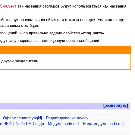
S-объект
эти названия столбцов будут использоваться как названия
ойства нужно извлечь из объекта и в каком порядке. Если на входе
названиями столбцов.
сообщений было правильно задано свойство
«msg.parts»
.
 будут сгруппированы в полноценную серию сообщений.
 другой разделитель.
развернуть
Оформление:myagkij
Редактирование:myagkij
de-RED
Node-RED нода
Модуль node-red
Нода модуля node-red