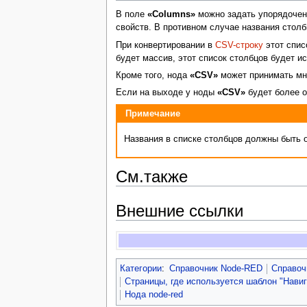
В поле
«Columns»
можно задать упорядочен
свойств. В противном случае названия столб
При конвертировании в
CSV-строку
этот спис
будет массив, этот список столбцов будет и
Кроме того, нода
«CSV»
может принимать мно
Если на выходе у ноды
«CSV»
будет более о
Примечание
Названия в списке столбцов должны быть о
См.также
Внешние ссылки
Категории
:
Справочник Node-RED
Справоч
Страницы, где используется шаблон "Нави
Нода node-red