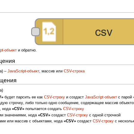
pt-объект
и обратно.
щения
а) –
JavaScript-объект
, массив или
CSV-строка
бщения
а)
V»
будет парсить ее как
CSV-строку
и создаст
JavaScript-объект
с парой 
дую строчку, либо только одно сообщение, содержащее массив объекто
, нода
«CSV»
попытается создать
CSV-строку
ми значениями, нода
«CSV»
создаст
CSV-строку
с одной строчкой
ами или массив с объектами, нода
«CSV»
создаст
CSV-строку
с несколь