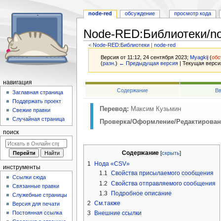
node-red
обсуждение
просмотр кода
Node-RED
:
Библиотеки/n
<
Node-RED:Библиотеки
‎ |
node-red
Версия от 11:12, 24 сентября 2023;
Myagkij
(
обс
(
разн.
)
← Предыдущая версия
| Текущая верси
навигация
Перейти
Перейти
Содержание
Вв
Заглавная страница
к
к
Поддержать проект
навигации
поиску
Перевод:
Максим Кузьмин
Свежие правки
Случайная страница
Проверка/Оформление/Редактирован
поиск
Содержание
1
Нода «CSV»
инструменты
1.1
Свойства присылаемого сообщения
Ссылки сюда
1.2
Свойства отправляемого сообщения
Связанные правки
1.3
Подробное описание
Служебные страницы
2
См.также
Версия для печати
Постоянная ссылка
3
Внешние ссылки