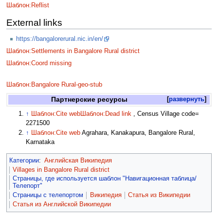
Шаблон:Reflist
External links
https://bangalorerural.nic.in/en/
Шаблон:Settlements in Bangalore Rural district
Шаблон:Coord missing
Шаблон:Bangalore Rural-geo-stub
Партнерские ресурсы
развернуть
↑
Шаблон:Cite web
Шаблон:Dead link
, Census Village code=
2271500
↑
Шаблон:Cite web
Agrahara, Kanakapura, Bangalore Rural,
Karnataka
Категории
:
Английская Википедия
Villages in Bangalore Rural district
Страницы, где используется шаблон "Навигационная таблица/
Телепорт"
Страницы с телепортом
Википедия
Статья из Википедии
Статья из Английской Википедии