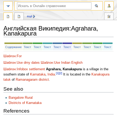
ещё
Английская Википедия
:
Agrahara,
Kanakapura
Перейти
Перейти
Содержание
Текст
Текст
Текст
Текст
Текст
Текст
Текст
Текст
Текст
к
к
навигации
поиску
Шаблон:For
Шаблон:Use dmy dates
Шаблон:Use Indian English
Шаблон:Infobox settlement
Agrahara, Kanakapura
is a village in the
[1]
[2]
southern state of
Karnataka
,
India
.
It is located in the
Kanakapura
taluk
of
Ramanagaram district
.
See also
Bangalore Rural
Districts of Karnataka
References