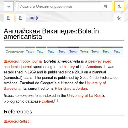
ещё
Английская Википедия
:
Boletín
americanista
Перейти
Перейти
Содержание
Текст
Текст
Текст
Текст
Текст
Текст
Текст
Текст
Текст
к
к
навигации
поиску
Шаблон:Infobox journal
Boletín americanista
is a
peer-reviewed
academic journal
specialising in the
history
of the
Americas
. It was
established in 1959 and is published since 2010 on a biannual
(semestral) basis. The journal is published by Sección de Historia de
América, Facultad de Geografía e Historia of the
University of
Barcelona
. Its current editor is
Pilar García Jordán
.
Boletín americanista
is indexed in the
University of La Rioja
's
[1]
bibliographic database
Dialnet
.
References
Шаблон:Reflist