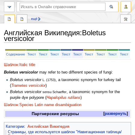
ещё
Английская Википедия
:
Boletus
versicolor
Перейти
Перейти
Содержание
Текст
Текст
Текст
Текст
Текст
Текст
Текст
Текст
Текст
к
к
навигации
поиску
Шаблон:Italic title
Boletus versicolor
may refer to two different species of fungi:
Boletus versicolor
, a taxonomic synonym for turkey tail
L. (1753)
(
Trametes versicolor
)
Boletus versicolor
, a taxonomic synonym for the
sensu Schaeffer
purple dye polypore (
Hapalopilus rutilans
)
Шаблон:Species Latin name disambiguation
Партнерские ресурсы
развернуть
Категории
:
Английская Википедия
Страницы, где используется шаблон "Навигационная таблица/