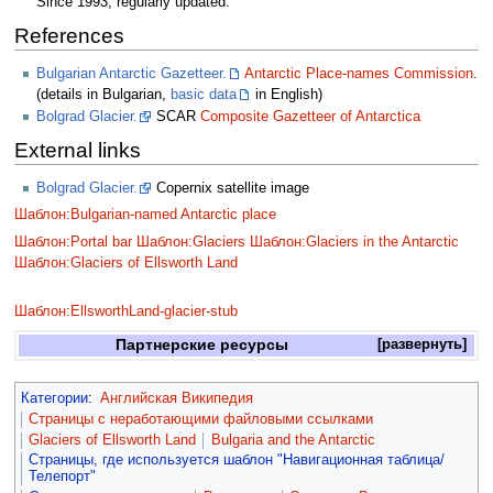
Since 1993, regularly updated.
References
Bulgarian Antarctic Gazetteer.
Antarctic Place-names Commission
.
(details in Bulgarian,
basic data
in English)
Bolgrad Glacier.
SCAR
Composite Gazetteer of Antarctica
External links
Bolgrad Glacier.
Copernix satellite image
Шаблон:Bulgarian-named Antarctic place
Шаблон:Portal bar
Шаблон:Glaciers
Шаблон:Glaciers in the Antarctic
Шаблон:Glaciers of Ellsworth Land
Шаблон:EllsworthLand-glacier-stub
Партнерские ресурсы
Категории
:
Английская Википедия
Страницы с неработающими файловыми ссылками
Glaciers of Ellsworth Land
Bulgaria and the Antarctic
Страницы, где используется шаблон "Навигационная таблица/
Телепорт"