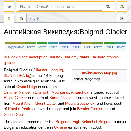
ещё
Английская Википедия
:
Bolgrad Glacier
Перейти
Перейти
Содержание
Текст
Текст
Текст
Текст
Текст
Текст
Текст
Текст
Текст
к
к
навигации
поиску
Шаблон:Short description
Шаблон:Use dmy dates
Шаблон:Infobox
glacier
Bolgrad Glacier
(
Шаблон:Lang-bg
,
Файл:Vinson-Map.jpg
Шаблон:IPA-bg
) is the 7.4 km long
entinel Range map.
and 5.7 km wide glacier on the west
side of
Owen Ridge
in southern
Sentinel Range
in
Ellsworth Mountains
,
Antarctica
, situated south of
Brook Glacier
and north of
Sirma Glacier
. It drains west-southwestwards
from
Mount Allen
,
Mount Liptak
and
Mount Southwick
, and flows south
of
Krusha Peak
to leave the range and join
Bender Glacier
east of
Gilbert Spur
.
The glacier is named after the
Bulgarian High School of Bolgrad
, a major
Bulgarian education centre in
Ukraine
established in 1858.