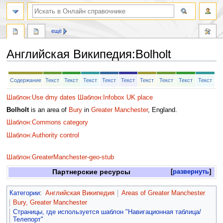
ещё
Английская Википедия
:
Bolholt
Перейти
Перейти
Содержание
Текст
Текст
Текст
Текст
Текст
Текст
Текст
Текст
Текст
к
к
навигации
поиску
Шаблон:Use dmy dates
Шаблон:Infobox UK place
Bolholt
is an area of
Bury
in
Greater Manchester
, England.
Шаблон:Commons category
Шаблон:Authority control
Шаблон:GreaterManchester-geo-stub
Партнерские ресурсы
развернуть
Категории
:
Английская Википедия
Areas of Greater Manchester
Bury, Greater Manchester
Страницы, где используется шаблон "Навигационная таблица/
Телепорт"