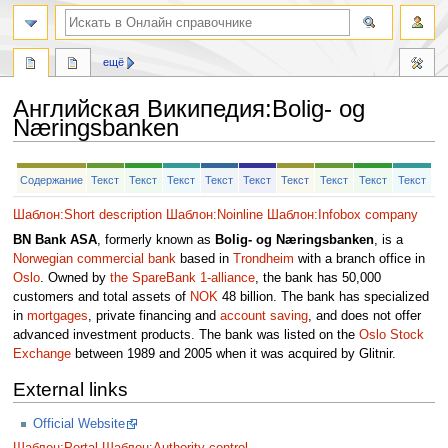
ещё
Английская Википедия
:
Bolig- og
Næringsbanken
Перейти
Перейти
Содержание
Текст
Текст
Текст
Текст
Текст
Текст
Текст
Текст
Текст
к
к
навигации
поиску
Шаблон:Short description
Шаблон:Noinline
Шаблон:Infobox company
BN Bank ASA
, formerly known as
Bolig- og Næringsbanken
, is a
Norwegian
commercial bank
based in
Trondheim
with a branch office in
Oslo
. Owned by
the SpareBank 1-alliance
, the bank has 50,000
customers and total assets of
NOK
48 billion. The bank has specialized
in
mortgages
, private financing and
account saving
, and does not offer
advanced investment products. The bank was listed on the
Oslo Stock
Exchange
between 1989 and 2005 when it was acquired by Glitnir.
External links
Official Website
Шаблон:Portal
Шаблон:Authority control