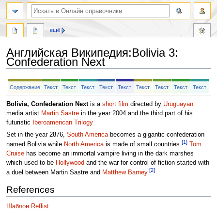
ещё
Английская Википедия
:
Bolivia 3:
Confederation Next
Перейти
Перейти
Содержание
Текст
Текст
Текст
Текст
Текст
Текст
Текст
Текст
Текст
к
к
навигации
поиску
Bolivia, Confederation Next
is a
short film
directed by
Uruguayan
media artist
Martin Sastre
in the year 2004 and the third part of his
futuristic
Iberoamerican Trilogy
Set in the year 2876,
South America
becomes a gigantic confederation
[1]
named Bolivia while
North America
is made of small countries.
Tom
Cruise
has become an immortal vampire living in the dark marshes
which used to be
Hollywood
and the war for control of fiction started with
[2]
a duel between Martin Sastre and
Matthew Barney
.
References
Шаблон:Reflist