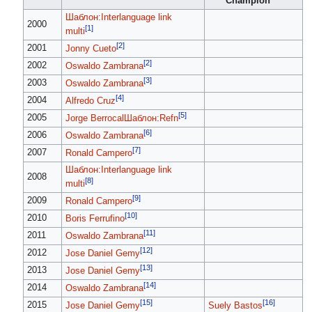
Champion
Шаблон:Interlanguage link
2000
[1]
multi
[2]
2001
Jonny Cueto
[2]
2002
Oswaldo Zambrana
[3]
2003
Oswaldo Zambrana
[4]
2004
Alfredo Cruz
[5]
2005
Jorge Berrocal
Шаблон:Refn
[6]
2006
Oswaldo Zambrana
[7]
2007
Ronald Campero
Шаблон:Interlanguage link
2008
[8]
multi
[9]
2009
Ronald Campero
[10]
2010
Boris Ferrufino
[11]
2011
Oswaldo Zambrana
[12]
2012
Jose Daniel Gemy
[13]
2013
Jose Daniel Gemy
[14]
2014
Oswaldo Zambrana
[15]
[16]
2015
Jose Daniel Gemy
Suely Bastos