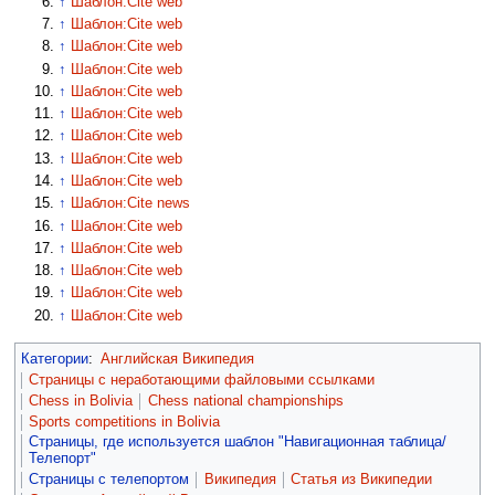
↑
Шаблон:Cite web
↑
Шаблон:Cite web
↑
Шаблон:Cite web
↑
Шаблон:Cite web
↑
Шаблон:Cite web
↑
Шаблон:Cite web
↑
Шаблон:Cite web
↑
Шаблон:Cite web
↑
Шаблон:Cite web
↑
Шаблон:Cite news
↑
Шаблон:Cite web
↑
Шаблон:Cite web
↑
Шаблон:Cite web
↑
Шаблон:Cite web
↑
Шаблон:Cite web
Категории
:
Английская Википедия
Страницы с неработающими файловыми ссылками
Chess in Bolivia
Chess national championships
Sports competitions in Bolivia
Страницы, где используется шаблон "Навигационная таблица/
Телепорт"
Страницы с телепортом
Википедия
Статья из Википедии