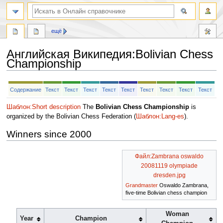
ещё
Английская Википедия
:
Bolivian Chess
Championship
Перейти
Перейти
Содержание
Текст
Текст
Текст
Текст
Текст
Текст
Текст
Текст
Текст
к
к
навигации
поиску
Шаблон:Short description
The
Bolivian Chess Championship
is
organized by the Bolivian Chess Federation (
Шаблон:Lang-es
).
Winners since 2000
Файл:Zambrana oswaldo
20081119 olympiade
dresden.jpg
Grandmaster
Oswaldo Zambrana,
five-time Bolivian chess champion
Woman
Year
Champion