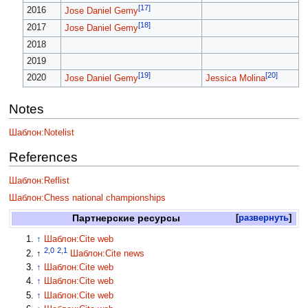
[17]
2016
Jose Daniel Gemy
[18]
2017
Jose Daniel Gemy
2018
2019
[19]
[20]
2020
Jose Daniel Gemy
Jessica Molina
Notes
Шаблон:Notelist
References
Шаблон:Reflist
Шаблон:Chess national championships
Партнерские ресурсы
развернуть
↑
Шаблон:Cite web
2,0
2,1
↑
Шаблон:Cite news
↑
Шаблон:Cite web
↑
Шаблон:Cite web
↑
Шаблон:Cite web