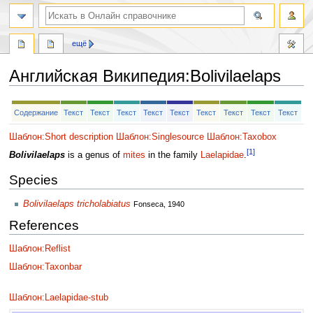
ещё
Английская Википедия
:
Bolivilaelaps
Перейти
Перейти
Содержание
Текст
Текст
Текст
Текст
Текст
Текст
Текст
Текст
Текст
к
к
навигации
поиску
Шаблон:Short description
Шаблон:Singlesource
Шаблон:Taxobox
[1]
Bolivilaelaps
is a genus of
mites
in the family
Laelapidae
.
Species
Bolivilaelaps tricholabiatus
Fonseca, 1940
References
Шаблон:Reflist
Шаблон:Taxonbar
Шаблон:Laelapidae-stub