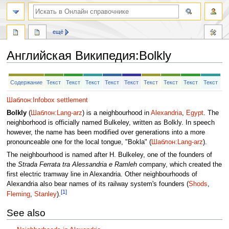
ещё
Английская Википедия
:
Bolkly
Перейти
Перейти
Содержание
Текст
Текст
Текст
Текст
Текст
Текст
Текст
Текст
Текст
к
к
навигации
поиску
Шаблон:Infobox settlement
Bolkly
(
Шаблон:Lang-arz
) is a neighbourhood in
Alexandria
,
Egypt
. The
neighborhood is officially named Bulkeley, written as Bolkly. In speech
however, the name has been modified over generations into a more
pronounceable one for the local tongue, "Bokla" (
Шаблон:Lang-arz
).
The neighbourhood is named after H. Bulkeley, one of the founders of
the
Strada Ferrata tra Alessandria e Ramleh
company, which created the
first electric tramway line in Alexandria. Other neighbourhoods of
Alexandria also bear names of its railway system's founders (
Shods
,
[1]
Fleming
,
Stanley
).
See also