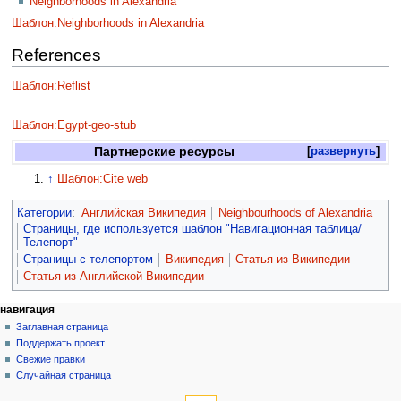
Neighborhoods in Alexandria
Шаблон:Neighborhoods in Alexandria
References
Шаблон:Reflist
Шаблон:Egypt-geo-stub
Партнерские ресурсы
развернуть
↑
Шаблон:Cite web
Категории
:
Английская Википедия
Neighbourhoods of Alexandria
Страницы, где используется шаблон "Навигационная таблица/
Телепорт"
Страницы с телепортом
Википедия
Статья из Википедии
Статья из Английской Википедии
навигация
Заглавная страница
Поддержать проект
Свежие правки
Случайная страница