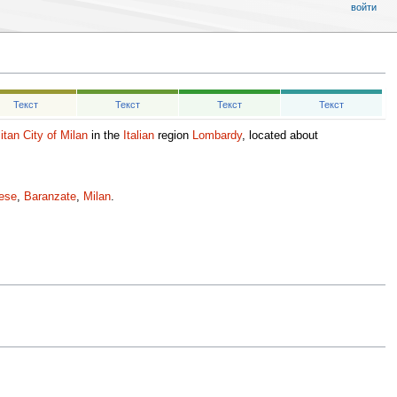
войти
Текст
Текст
Текст
Текст
itan City of Milan
in the
Italian
region
Lombardy
, located about
ese
,
Baranzate
,
Milan
.