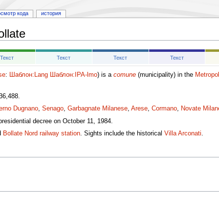
осмотр кода
история
ollate
Текст
Текст
Текст
Текст
se
:
Шаблон:Lang
Шаблон:IPA-lmo
) is a
comune
(municipality) in the
Metropol
36,488.
erno Dugnano
,
Senago
,
Garbagnate Milanese
,
Arese
,
Cormano
,
Novate Milan
a presidential decree on October 11, 1984.
d
Bollate Nord railway station
. Sights include the historical
Villa Arconati
.