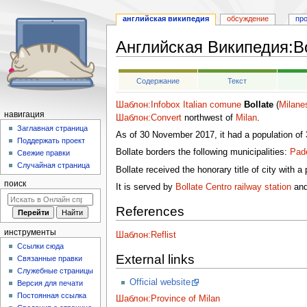
английская википедия
обсуждение
пр
Английская Википедия
:
B
Перейти
Перейти
Содержание
Текст
к
к
навигации
поиску
Шаблон:Infobox Italian comune
Bollate
(
Milane
навигация
Шаблон:Convert
northwest of
Milan
.
Заглавная страница
As of 30 November 2017, it had a population of 
Поддержать проект
Bollate borders the following municipalities:
Pad
Свежие правки
Случайная страница
Bollate received the honorary title of city with 
поиск
It is served by
Bollate Centro railway station
an
References
инструменты
Шаблон:Reflist
Ссылки сюда
External links
Связанные правки
Служебные страницы
Official website
Версия для печати
Постоянная ссылка
Шаблон:Province of Milan