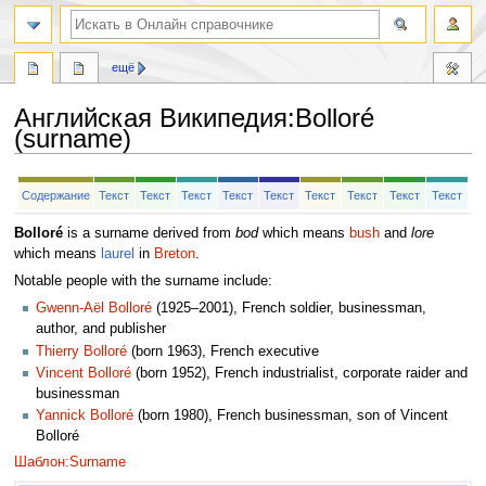
ещё
Английская Википедия
:
Bolloré
(surname)
Перейти
Перейти
Содержание
Текст
Текст
Текст
Текст
Текст
Текст
Текст
Текст
Текст
к
к
навигации
поиску
Bolloré
is a surname derived from
bod
which means
bush
and
lore
which means
laurel
in
Breton
.
Notable people with the surname include:
Gwenn-Aël Bolloré
(1925–2001), French soldier, businessman,
author, and publisher
Thierry Bolloré
(born 1963), French executive
Vincent Bolloré
(born 1952), French industrialist, corporate raider and
businessman
Yannick Bolloré
(born 1980), French businessman, son of Vincent
Bolloré
Шаблон:Surname