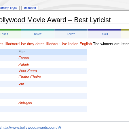
осмотр кода
история
ollywood Movie Award – Best Lyricist
Текст
Текст
Текст
Текст
es
Шаблон:Use dmy dates
Шаблон:Use Indian English
The winners are listed
Film
Fanaa
Paheli
Veer Zaara
Chalte Chalte
Sur
Refugee
8/http://www.bollywoodawards.com/