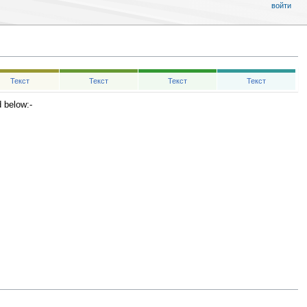
войти
Текст
Текст
Текст
Текст
 below:-