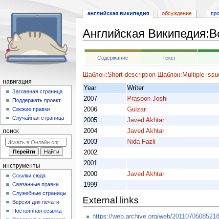
английская википедия
обсуждение
пр
Английская Википедия
:
B
Перейти
Перейти
Содержание
Текст
к
к
навигации
поиску
Шаблон:Short description
Шаблон:Multiple issu
навигация
Year
Writer
Заглавная страница
2007
Prasoon Joshi
Поддержать проект
2006
Gulzar
Свежие правки
Случайная страница
2005
Javed Akhtar
2004
Javed Akhtar
поиск
2003
Nida Fazli
2002
2001
инструменты
2000
Javed Akhtar
Ссылки сюда
Связанные правки
1999
Служебные страницы
External links
Версия для печати
Постоянная ссылка
https://web.archive.org/web/2011070508521