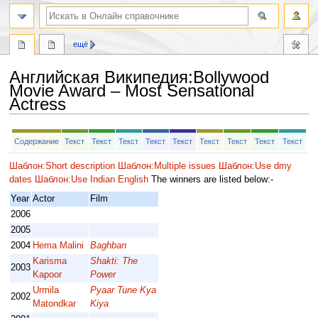
ещё
Английская Википедия
:
Bollywood
Movie Award – Most Sensational
Actress
Перейти
Перейти
Содержание
Текст
Текст
Текст
Текст
Текст
Текст
Текст
Текст
Текст
к
к
навигации
поиску
Шаблон:Short description
Шаблон:Multiple issues
Шаблон:Use dmy
dates
Шаблон:Use Indian English
The winners are listed below:-
Year
Actor
Film
2006
2005
2004
Hema Malini
Baghban
Karisma
Shakti: The
2003
Kapoor
Power
Urmila
Pyaar Tune Kya
2002
Matondkar
Kiya