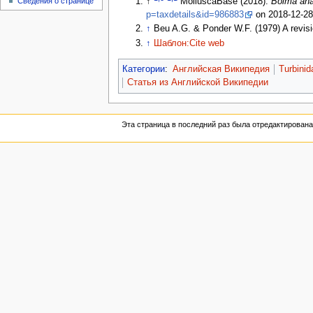
Сведения о странице
↑
MolluscaBase (2018).
Bolma an
p=taxdetails&id=986883
on 2018-12-2
↑
Beu A.G. & Ponder W.F. (1979) A revisi
↑
Шаблон:Cite web
Категории
:
Английская Википедия
Turbinid
Статья из Английской Википедии
Эта страница в последний раз была отредактирована