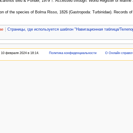
acanthos
Beu & Ponder, 1979 †. Accessed through: World Register of Marine
8
on of the species of Bolma Risso, 1826 (Gastropoda: Turbinidae). Records of
ae
Страницы, где используется шаблон "Навигационная таблица/Телепо
 10 февраля 2024 в 18:14.
Политика конфиденциальности
О Онлайн справо