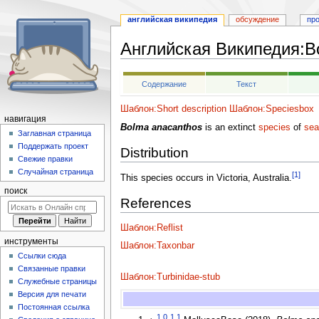
английская википедия
обсуждение
пр
Английская Википедия
:
B
Перейти
Перейти
Содержание
Текст
к
к
навигации
поиску
Шаблон:Short description
Шаблон:Speciesbox
навигация
Bolma anacanthos
is an extinct
species
of
sea
Заглавная страница
Поддержать проект
Distribution
Свежие правки
Случайная страница
[1]
This species occurs in Victoria, Australia.
поиск
References
Шаблон:Reflist
инструменты
Шаблон:Taxonbar
Ссылки сюда
Связанные правки
Шаблон:Turbinidae-stub
Служебные страницы
Версия для печати
Постоянная ссылка
1,0
1,1