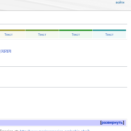
войти
Текст
Текст
Текст
Текст
[1]
[2]
[3]
.
развернуть