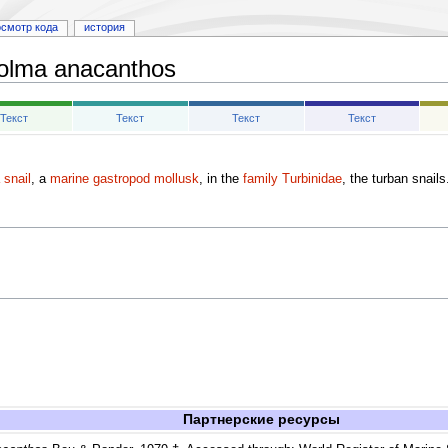
осмотр кода
история
olma anacanthos
Текст
Текст
Текст
Текст
 snail
, a
marine
gastropod
mollusk
, in the
family
Turbinidae
, the turban snails
Партнерские ресурсы