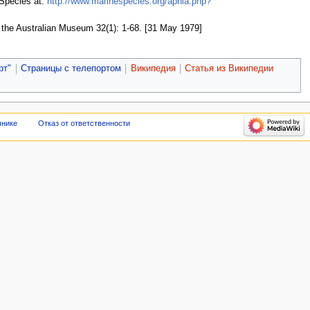
 Species at:
http://www.marinespecies.org/aphia.php?
 the Australian Museum 32(1): 1-68. [31 May 1979]
рт"
Страницы с телепортом
Википедия
Статья из Википедии
чнике
Отказ от ответственности