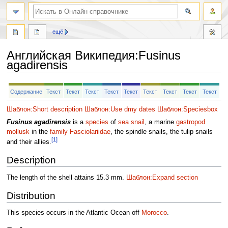
ещё
Английская Википедия
:
Fusinus
agadirensis
Перейти
Перейти
Содержание
Текст
Текст
Текст
Текст
Текст
Текст
Текст
Текст
Текст
к
к
навигации
поиску
Шаблон:Short description
Шаблон:Use dmy dates
Шаблон:Speciesbox
Fusinus agadirensis
is a
species
of
sea snail
, a marine
gastropod
mollusk
in the
family
Fasciolariidae
, the spindle snails, the tulip snails
[1]
and their allies.
Description
The length of the shell attains 15.3 mm.
Шаблон:Expand section
Distribution
This species occurs in the Atlantic Ocean off
Morocco
.