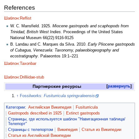
References
Шаблон:Reflist
W. C. Mansfield. 1925.
Miocene gastropods and scaphopods from
Trinidad, British West Indies.
Proceedings of the United States
National Museum 66(22):9116-9125
B. Landau and C. Marques da Silva. 2010.
Early Pliocene gastropods
of Cubagua, Venezuela: Taxonomy, palaeobiogeography and
ecostratigraphy
. Palaeontos 19:1–221
Шаблон:Taxonbar
Шаблон:Drilliidae-stub
Партнерские ресурсы
развернуть
↑
Fossilworks:
Fusiturricula springvaleensis
Категории
:
Английская Википедия
Fusiturricula
Gastropods described in 1925
Extinct gastropods
Страницы, где используется шаблон "Навигационная таблица/
Телепорт"
Страницы с телепортом
Википедия
Статья из Википедии
Статья из Английской Википедии