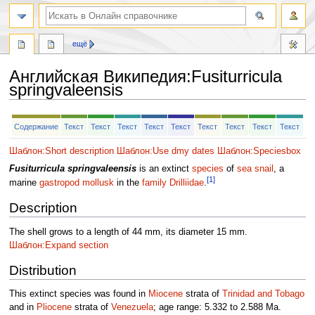
ещё
Английская Википедия
:
Fusiturricula
springvaleensis
Перейти
Перейти
Содержание
Текст
Текст
Текст
Текст
Текст
Текст
Текст
Текст
Текст
к
к
навигации
поиску
Шаблон:Short description
Шаблон:Use dmy dates
Шаблон:Speciesbox
Fusiturricula springvaleensis
is an extinct
species
of
sea snail
, a
[1]
marine
gastropod
mollusk
in the
family
Drilliidae
.
Description
The shell grows to a length of 44 mm, its diameter 15 mm.
Шаблон:Expand section
Distribution
This extinct species was found in
Miocene
strata of
Trinidad and Tobago
and in
Pliocene
strata of
Venezuela
; age range: 5.332 to 2.588 Ma.