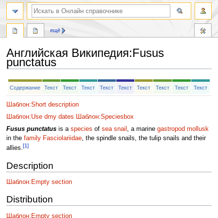
ещё
Английская Википедия
:
Fusus
punctatus
Перейти
Перейти
Содержание
Текст
Текст
Текст
Текст
Текст
Текст
Текст
Текст
Текст
к
к
навигации
поиску
Шаблон:Short description
Шаблон:Use dmy dates
Шаблон:Speciesbox
Fusus punctatus
is a
species
of
sea snail
, a marine
gastropod
mollusk
in the
family
Fasciolariidae
, the spindle snails, the tulip snails and their
[1]
allies.
Description
Шаблон:Empty section
Distribution
Шаблон:Empty section