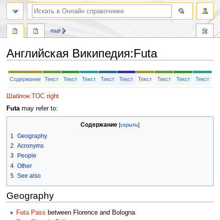
ещё
Английская Википедия
:
Futa
Перейти
Перейти
Содержание
Текст
Текст
Текст
Текст
Текст
Текст
Текст
Текст
Текст
к
к
навигации
поиску
Шаблон:TOC right
Futa
may refer to:
Содержание
1
Geography
2
Acronyms
3
People
4
Other
5
See also
Geography
Futa Pass
between Florence and Bologna