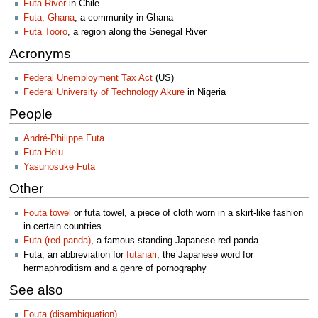
Futa River
in Chile
Futa, Ghana
, a community in Ghana
Futa Tooro
, a region along the Senegal River
Acronyms
Federal Unemployment Tax Act
(US)
Federal University of Technology Akure
in Nigeria
People
André-Philippe Futa
Futa Helu
Yasunosuke Futa
Other
Fouta towel
or futa towel, a piece of cloth worn in a skirt-like fashion
in certain countries
Futa (red panda)
, a famous standing Japanese red panda
Futa, an abbreviation for
futanari
, the Japanese word for
hermaphroditism and a genre of pornography
See also
Fouta (disambiguation)