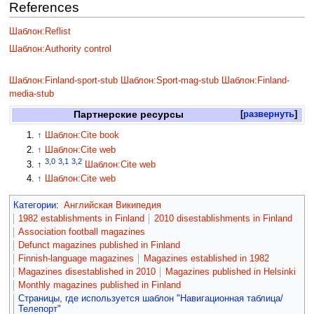
References
Шаблон:Reflist
Шаблон:Authority control
Шаблон:Finland-sport-stub
Шаблон:Sport-mag-stub
Шаблон:Finland-
media-stub
Партнерские ресурсы
развернуть
↑
Шаблон:Cite book
↑
Шаблон:Cite web
3,0
3,1
3,2
↑
Шаблон:Cite web
↑
Шаблон:Cite web
Категории
:
Английская Википедия
1982 establishments in Finland
2010 disestablishments in Finland
Association football magazines
Defunct magazines published in Finland
Finnish-language magazines
Magazines established in 1982
Magazines disestablished in 2010
Magazines published in Helsinki
Monthly magazines published in Finland
Страницы, где используется шаблон "Навигационная таблица/
Телепорт"