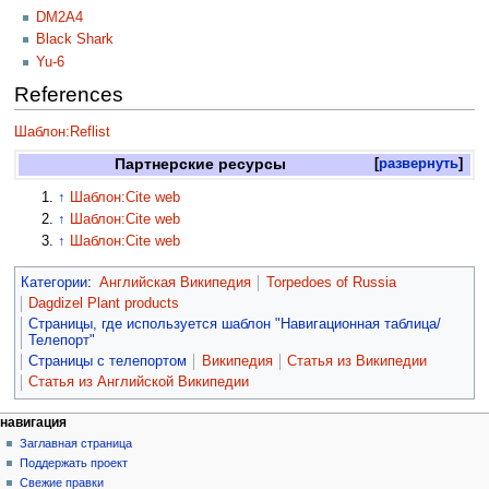
DM2A4
Black Shark
Yu-6
References
Шаблон:Reflist
Партнерские ресурсы
развернуть
↑
Шаблон:Cite web
↑
Шаблон:Cite web
↑
Шаблон:Cite web
Категории
:
Английская Википедия
Torpedoes of Russia
Dagdizel Plant products
Страницы, где используется шаблон "Навигационная таблица/
Телепорт"
Страницы с телепортом
Википедия
Статья из Википедии
Статья из Английской Википедии
навигация
Заглавная страница
Поддержать проект
Свежие правки