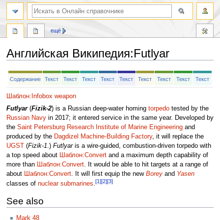
ещё
Английская Википедия
:
Futlyar
Перейти
Перейти
Содержание
Текст
Текст
Текст
Текст
Текст
Текст
Текст
Текст
Текст
к
к
навигации
поиску
Шаблон:Infobox weapon
Futlyar
(
Fizik-2
) is a Russian deep-water homing
torpedo
tested by the
Russian Navy
in 2017; it entered service in the same year. Developed by
the
Saint Petersburg Research Institute of Marine Engineering
and
produced by the
Dagdizel Machine-Building Factory
, it will replace the
UGST
(
Fizik-1
.)
Futlyar
is a wire-guided, combustion-driven torpedo with
a top speed about
Шаблон:Convert
and a maximum depth capability of
more than
Шаблон:Convert
. It would be able to hit targets at a range of
about
Шаблон:Convert
. It will first equip the new
Borey
and
Yasen
[1]
[2]
[3]
classes of
nuclear submarines
.
See also
Mark 48