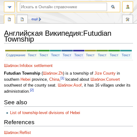
ещё
Английская Википедия
:
Futudian
Township
Перейти
Перейти
Содержание
Текст
Текст
Текст
Текст
Текст
Текст
Текст
Текст
Текст
к
к
навигации
поиску
Шаблон:Infobox settlement
Futudian Township
(
Шаблон:Zh
) is a township of
Jize County
in
[1]
southern
Hebei
province,
China
,
located about
Шаблон:Convert
southwest of the county seat.
Шаблон:Asof
, it has 16 villages under its
[2]
administration.
See also
List of township-level divisions of Hebei
References
Шаблон:Reflist