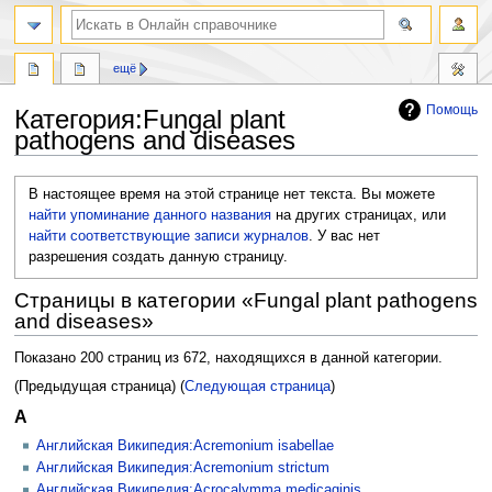
ещё
Помощь
Категория
:
Fungal plant
pathogens and diseases
Перейти
Перейти
В настоящее время на этой странице нет текста. Вы можете
к
к
найти упоминание данного названия
на других страницах, или
навигации
поиску
найти соответствующие записи журналов
.
У вас нет
разрешения создать данную страницу.
Страницы в категории «Fungal plant pathogens
and diseases»
Показано 200 страниц из 672, находящихся в данной категории.
(Предыдущая страница) (
Следующая страница
)
A
Английская Википедия:Acremonium isabellae
Английская Википедия:Acremonium strictum
Английская Википедия:Acrocalymma medicaginis