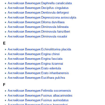
Английская Википедия:Daphnella canaliculata
Английская Википедия:Decipifus cingulatus
Английская Википедия:Dentiovula deforgesi
Английская Википедия:Depressizona axiosculpta
Английская Википедия:Diloma durvillaea
Английская Википедия:Diminovula bilineata
Английская Википедия:Diminovula fainzilberi
Английская Википедия:Diminovula rosadoi
E
Английская Википедия:Echinolittorina placida
Английская Википедия:Engina chinoi
Английская Википедия:Engina fasciata
Английская Википедия:Engina itzamnai
Английская Википедия:Erato edentula
Английская Википедия:Erato inhanbanensis
Английская Википедия:Eucithara pulchra
F
Английская Википедия:Felimida socorroensis
Английская Википедия:Fusinus albacarinoides
Английская Википедия:Fusinus aurinodatus