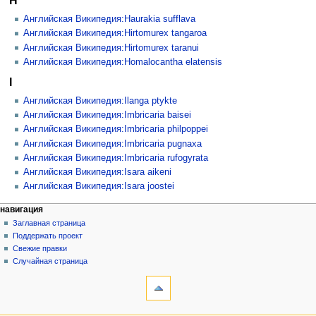
H
Английская Википедия:Haurakia sufflava
Английская Википедия:Hirtomurex tangaroa
Английская Википедия:Hirtomurex taranui
Английская Википедия:Homalocantha elatensis
I
Английская Википедия:Ilanga ptykte
Английская Википедия:Imbricaria baisei
Английская Википедия:Imbricaria philpoppei
Английская Википедия:Imbricaria pugnaxa
Английская Википедия:Imbricaria rufogyrata
Английская Википедия:Isara aikeni
Английская Википедия:Isara joostei
навигация
Заглавная страница
Поддержать проект
Свежие правки
Случайная страница