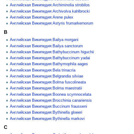
Английская Википедия:Archiminolia strobilos
Английская Википедия:Archivolva kahlbrocki
Английская Википедия:Arene pulex
Английская Википедия:Astyris frumarkernorum
B
Английская Википедия:Bailya morgani
Английская Википедия:Bailya sanctorum
Английская Википедия:Bathybuccinum higuchii
Английская Википедия:Bathybuccinum yadai
Английская Википедия:Bathymophila aages
Английская Википедия:Bela trinacria
Английская Википедия:Belgrandia silviae
Английская Википедия:Bolma fuscolineata
Английская Википедия:Bolma maestratii
Английская Википедия:Boonea scymnocelata
Английская Википедия:Brocchinia canariensis
Английская Википедия:Buccinum frausseni
Английская Википедия:Bythinella gloeeri
Английская Википедия:Bythinella markovi
C