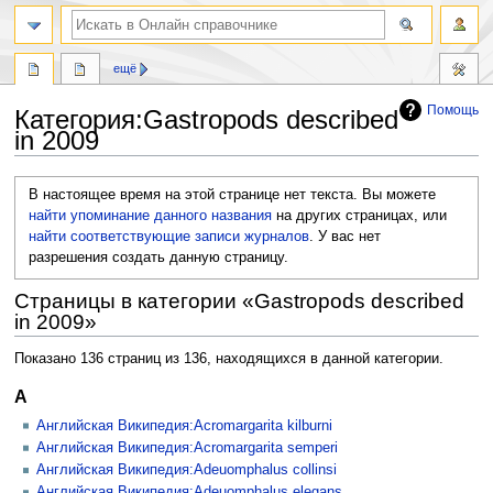
ещё
Помощь
Категория
:
Gastropods described
in 2009
Перейти
Перейти
В настоящее время на этой странице нет текста. Вы можете
к
к
найти упоминание данного названия
на других страницах, или
навигации
поиску
найти соответствующие записи журналов
.
У вас нет
разрешения создать данную страницу.
Страницы в категории «Gastropods described
in 2009»
Показано 136 страниц из 136, находящихся в данной категории.
A
Английская Википедия:Acromargarita kilburni
Английская Википедия:Acromargarita semperi
Английская Википедия:Adeuomphalus collinsi
Английская Википедия:Adeuomphalus elegans