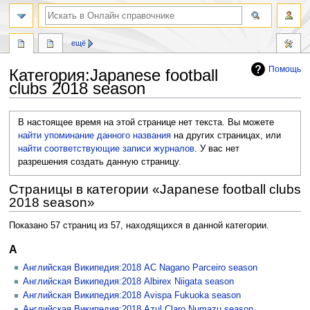
ещё
Помощь
Категория
:
Japanese football
clubs 2018 season
Перейти
Перейти
В настоящее время на этой странице нет текста. Вы можете
к
к
найти упоминание данного названия
на других страницах, или
навигации
поиску
найти соответствующие записи журналов
.
У вас нет
разрешения создать данную страницу.
Страницы в категории «Japanese football clubs
2018 season»
Показано 57 страниц из 57, находящихся в данной категории.
A
Английская Википедия:2018 AC Nagano Parceiro season
Английская Википедия:2018 Albirex Niigata season
Английская Википедия:2018 Avispa Fukuoka season
Английская Википедия:2018 Azul Claro Numazu season