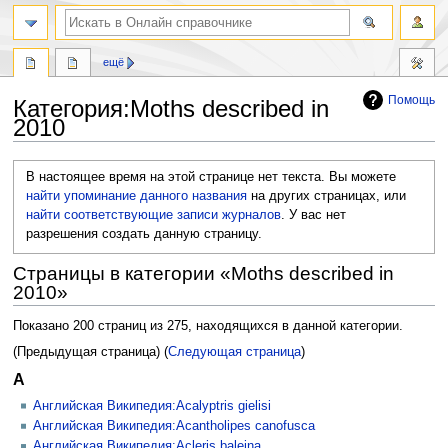
ещё
Помощь
Категория
:
Moths described in
2010
Перейти
Перейти
В настоящее время на этой странице нет текста. Вы можете
к
к
найти упоминание данного названия
на других страницах, или
навигации
поиску
найти соответствующие записи журналов
.
У вас нет
разрешения создать данную страницу.
Страницы в категории «Moths described in
2010»
Показано 200 страниц из 275, находящихся в данной категории.
(Предыдущая страница) (
Следующая страница
)
A
Английская Википедия:Acalyptris gielisi
Английская Википедия:Acantholipes canofusca
Английская Википедия:Acleris baleina