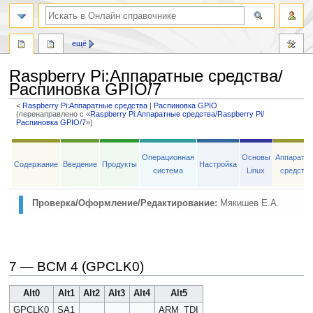
ещё
Raspberry Pi
:
Аппаратные средства/
Распиновка GPIO/7
<
Raspberry Pi:Аппаратные средства
‎ |
Распиновка GPIO
(перенаправлено с «
Raspberry Pi:Аппаратные средства/Raspberry Pi/
Распиновка GPIO/7
»)
Перейти
Перейти
к
к
Операционная
Основы
Аппаратн
Содержание
Введение
Продукты
Настройка
навигации
поиску
система
Linux
средств
Проверка/Оформление/Редактирование:
Мякишев Е.А.
7 — BCM 4 (GPCLK0)
Alt0
Alt1
Alt2
Alt3
Alt4
Alt5
GPCLK0
SA1
ARM_TDI