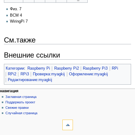
Физ. 7
BCM 4
WiringPi 7
См.также
Внешние ссылки
Категории
:
Raspberry Pi
Raspberry Pi2
Raspberry Pi3
RPi
RPi2
RPi3
Проверка:myagkij
Оформление:myagkij
Редактирование:myagkij
навигация
Заглавная страница
Поддержать проект
Свежие правки
Случайная страница