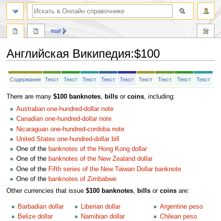
ещё
Английская Википедия
:
$100
Перейти
Перейти
Содержание
Текст
Текст
Текст
Текст
Текст
Текст
Текст
Текст
Текст
к
к
навигации
поиску
There are many
$100 banknotes
,
bills
or
coins
, including:
Australian one-hundred-dollar note
Canadian one-hundred-dollar note
Nicaraguan one-hundred-cordoba note
United States one-hundred-dollar bill
One of the
banknotes of the Hong Kong dollar
One of the
banknotes of the New Zealand dollar
One of the
Fifth series of the New Taiwan Dollar banknote
One of the
banknotes of Zimbabwe
Other currencies that issue
$100 banknotes
,
bills
or
coins
are:
Barbadian dollar
Liberian dollar
Argentine peso
Belize dollar
Namibian dollar
Chilean peso