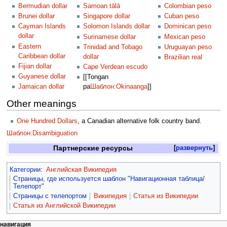
Bermudian dollar
Samoan tālā
Colombian peso
Brunei dollar
Singapore dollar
Cuban peso
Cayman Islands
Solomon Islands dollar
Dominican peso
dollar
Surinamese dollar
Mexican peso
Eastern
Trinidad and Tobago
Uruguayan peso
Caribbean dollar
dollar
Brazilian real
Fijian dollar
Cape Verdean escudo
Guyanese dollar
[[Tongan
Jamaican dollar
pa
Шаблон:Okinaanga
]]
Other meanings
One Hundred Dollars
, a Canadian alternative folk country band.
Шаблон:Disambiguation
Партнерские ресурсы
развернуть
Категории
:
Английская Википедия
Страницы, где используется шаблон "Навигационная таблица/
Телепорт"
Страницы с телепортом
Википедия
Статья из Википедии
Статья из Английской Википедии
навигация