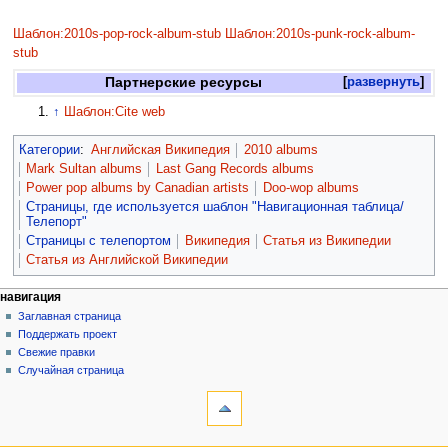
Шаблон:2010s-pop-rock-album-stub
Шаблон:2010s-punk-rock-album-
stub
Партнерские ресурсы
развернуть
↑
Шаблон:Cite web
Категории
:
Английская Википедия
2010 albums
Mark Sultan albums
Last Gang Records albums
Power pop albums by Canadian artists
Doo-wop albums
Страницы, где используется шаблон "Навигационная таблица/
Телепорт"
Страницы с телепортом
Википедия
Статья из Википедии
Статья из Английской Википедии
навигация
Заглавная страница
Поддержать проект
Свежие правки
Случайная страница