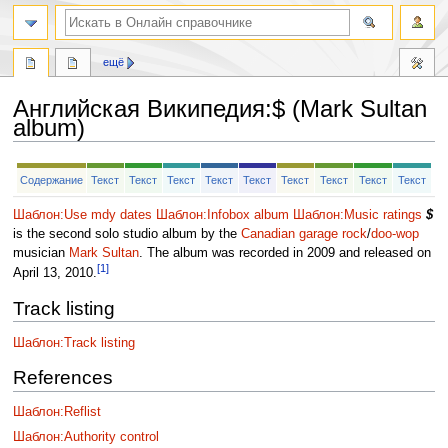
ещё
Английская Википедия
:
$ (Mark Sultan
album)
Перейти
Перейти
Содержание
Текст
Текст
Текст
Текст
Текст
Текст
Текст
Текст
Текст
к
к
навигации
поиску
Шаблон:Use mdy dates
Шаблон:Infobox album
Шаблон:Music ratings
$
is the second solo studio album by the
Canadian
garage rock
/
doo-wop
musician
Mark Sultan
. The album was recorded in 2009 and released on
[1]
April 13, 2010.
Track listing
Шаблон:Track listing
References
Шаблон:Reflist
Шаблон:Authority control