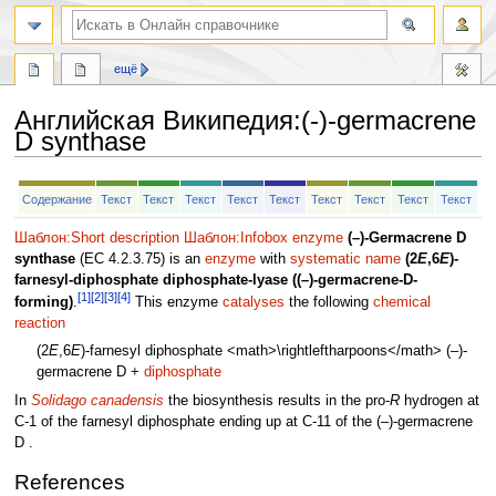
ещё
Английская Википедия
:
(-)-germacrene
D synthase
Перейти
Перейти
Содержание
Текст
Текст
Текст
Текст
Текст
Текст
Текст
Текст
Текст
к
к
навигации
поиску
Шаблон:Short description
Шаблон:Infobox enzyme
(–)-Germacrene D
synthase
(EC 4.2.3.75) is an
enzyme
with
systematic name
(2
E
,6
E
)-
farnesyl-diphosphate diphosphate-lyase ((–)-germacrene-D-
[1]
[2]
[3]
[4]
forming)
.
This enzyme
catalyses
the following
chemical
reaction
(2
E
,6
E
)-farnesyl diphosphate <math>\rightleftharpoons</math> (–)-
germacrene D +
diphosphate
In
Solidago canadensis
the biosynthesis results in the pro-
R
hydrogen at
C-1 of the farnesyl diphosphate ending up at C-11 of the (–)-germacrene
D .
References