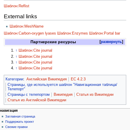
Шаблон:Reflist
External links
Шаблон:MeshName
Шаблон:Carbon-oxygen lyases
Шаблон:Enzymes
Шаблон:Portal bar
Партнерские ресурсы
развернуть
↑
Шаблон:Cite journal
↑
Шаблон:Cite journal
↑
Шаблон:Cite journal
↑
Шаблон:Cite journal
Категории
:
Английская Википедия
EC 4.2.3
Страницы, где используется шаблон "Навигационная таблица/
Телепорт"
Страницы с телепортом
Википедия
Статья из Википедии
Статья из Английской Википедии
навигация
Заглавная страница
Поддержать проект
Свежие правки