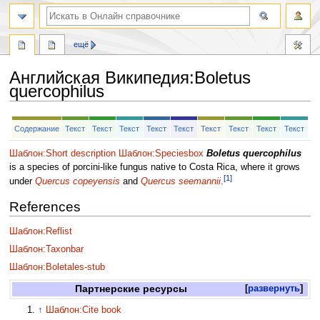
ещё
Английская Википедия
:
Boletus
quercophilus
Перейти
Перейти
Содержание
Текст
Текст
Текст
Текст
Текст
Текст
Текст
Текст
Текст
к
к
навигации
поиску
Шаблон:Short description
Шаблон:Speciesbox
Boletus quercophilus
is a species of porcini-like fungus native to Costa Rica, where it grows
[1]
under
Quercus copeyensis
and
Quercus seemannii
.
References
Шаблон:Reflist
Шаблон:Taxonbar
Шаблон:Boletales-stub
Партнерские ресурсы
развернуть
↑
Шаблон:Cite book