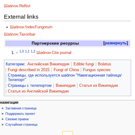
Шаблон:Reflist
External links
Шаблон:IndexFungorum
Шаблон:Taxonbar
Партнерские ресурсы
развернуть
1,0
1,1
1,2
↑
Шаблон:Cite journal
Категории
:
Английская Википедия
Edible fungi
Boletus
Fungi described in 2015
Fungi of China
Fungus species
Страницы, где используется шаблон "Навигационная таблица/
Телепорт"
Страницы с телепортом
Википедия
Статья из Википедии
Статья из Английской Википедии
навигация
Заглавная страница
Поддержать проект
Свежие правки
Случайная страница