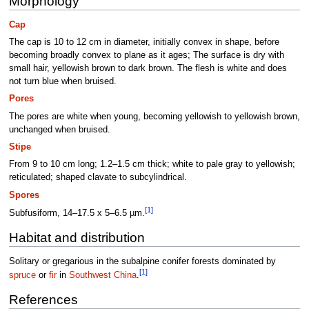
Morphology
Cap
The cap is 10 to 12 cm in diameter, initially convex in shape, before
becoming broadly convex to plane as it ages; The surface is dry with
small hair, yellowish brown to dark brown. The flesh is white and does
not turn blue when bruised.
Pores
The pores are white when young, becoming yellowish to yellowish brown,
unchanged when bruised.
Stipe
From 9 to 10 cm long; 1.2–1.5 cm thick; white to pale gray to yellowish;
reticulated; shaped clavate to subcylindrical.
Spores
[1]
Subfusiform, 14–17.5 x 5–6.5 µm.
Habitat and distribution
Solitary or gregarious in the subalpine conifer forests dominated by
[1]
spruce
or
fir
in
Southwest China
.
References