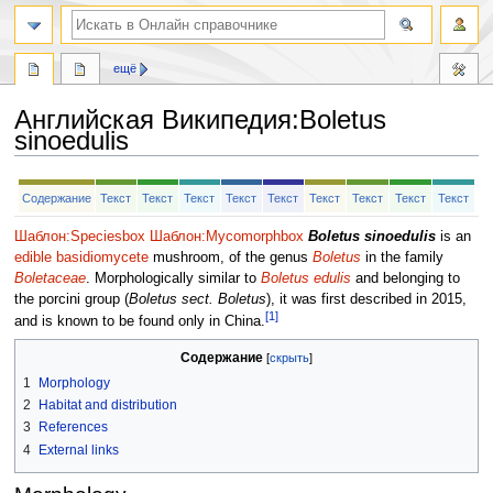
ещё
Английская Википедия
:
Boletus
sinoedulis
Перейти
Перейти
Содержание
Текст
Текст
Текст
Текст
Текст
Текст
Текст
Текст
Текст
к
к
навигации
поиску
Шаблон:Speciesbox
Шаблон:Mycomorphbox
Boletus sinoedulis
is an
edible
basidiomycete
mushroom, of the genus
Boletus
in the family
Boletaceae
. Morphologically similar to
Boletus edulis
and belonging to
the porcini group (
Boletus sect. Boletus
), it was first described in 2015,
[1]
and is known to be found only in China.
Содержание
1
Morphology
2
Habitat and distribution
3
References
4
External links