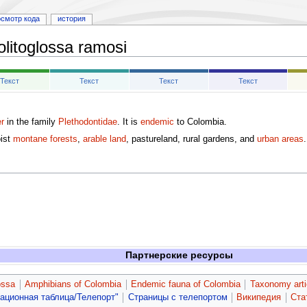
осмотр кода
история
olitoglossa ramosi
Текст
Текст
Текст
Текст
r
in the family
Plethodontidae
. It is
endemic
to Colombia.
oist
montane forests
,
arable land
, pastureland, rural gardens, and
urban areas
.
Партнерские ресурсы
ossa
Amphibians of Colombia
Endemic fauna of Colombia
Taxonomy arti
гационная таблица/Телепорт"
Страницы с телепортом
Википедия
Ста