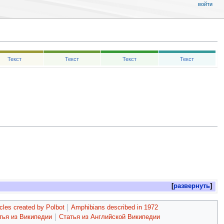
войти
Текст
Текст
Текст
Текст
развернуть
cles created by Polbot
Amphibians described in 1972
тья из Википедии
Статья из Английской Википедии