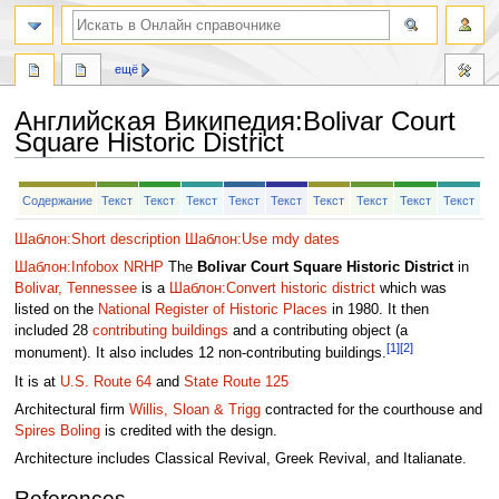
ещё
Английская Википедия
:
Bolivar Court
Square Historic District
Перейти
Перейти
Содержание
Текст
Текст
Текст
Текст
Текст
Текст
Текст
Текст
Текст
к
к
навигации
поиску
Шаблон:Short description
Шаблон:Use mdy dates
Шаблон:Infobox NRHP
The
Bolivar Court Square Historic District
in
Bolivar, Tennessee
is a
Шаблон:Convert
historic district
which was
listed on the
National Register of Historic Places
in 1980. It then
included 28
contributing buildings
and a contributing object (a
[1]
[2]
monument). It also includes 12 non-contributing buildings.
It is at
U.S. Route 64
and
State Route 125
Architectural firm
Willis, Sloan & Trigg
contracted for the courthouse and
Spires Boling
is credited with the design.
Architecture includes Classical Revival, Greek Revival, and Italianate.
References