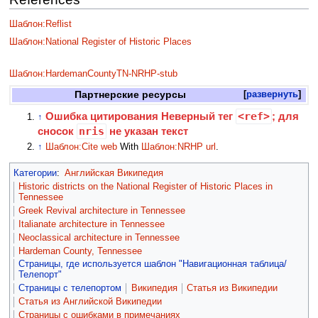
Шаблон:Reflist
Шаблон:National Register of Historic Places
Шаблон:HardemanCountyTN-NRHP-stub
Партнерские ресурсы
развернуть
Ошибка цитирования Неверный тег
<ref>
; для
↑
сносок
nris
не указан текст
↑
Шаблон:Cite web
With
Шаблон:NRHP url
.
Категории
:
Английская Википедия
Historic districts on the National Register of Historic Places in
Tennessee
Greek Revival architecture in Tennessee
Italianate architecture in Tennessee
Neoclassical architecture in Tennessee
Hardeman County, Tennessee
Страницы, где используется шаблон "Навигационная таблица/
Телепорт"
Страницы с телепортом
Википедия
Статья из Википедии
Статья из Английской Википедии
Страницы с ошибками в примечаниях