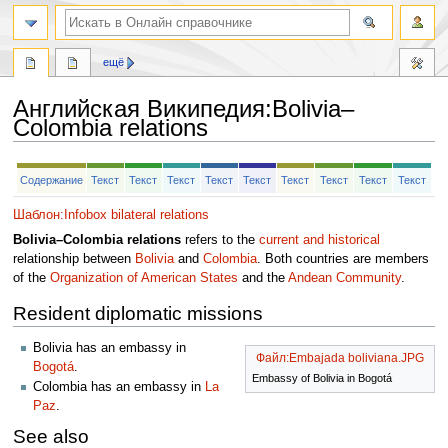
ещё
Английская Википедия
:
Bolivia–
Colombia relations
Перейти
Перейти
Содержание
Текст
Текст
Текст
Текст
Текст
Текст
Текст
Текст
Текст
к
к
навигации
поиску
Шаблон:Infobox bilateral relations
Bolivia–Colombia relations
refers to the
current and historical
relationship between
Bolivia
and
Colombia
. Both countries are members
of the
Organization of American States
and the
Andean Community
.
Resident diplomatic missions
Bolivia has an embassy in
Файл:Embajada boliviana.JPG
Bogotá
.
Embassy of Bolivia in Bogotá
Colombia has an embassy in
La
Paz
.
See also