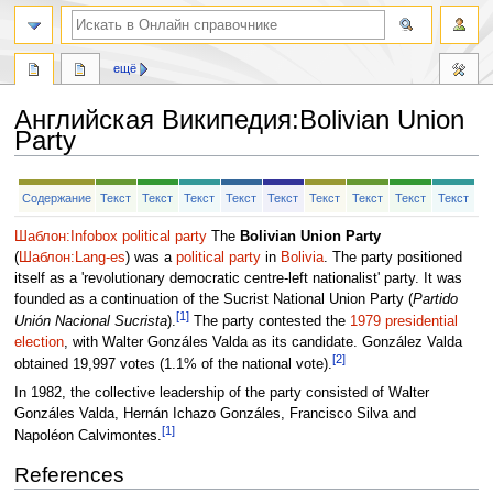
ещё
Английская Википедия
:
Bolivian Union
Party
Перейти
Перейти
Содержание
Текст
Текст
Текст
Текст
Текст
Текст
Текст
Текст
Текст
к
к
навигации
поиску
Шаблон:Infobox political party
The
Bolivian Union Party
(
Шаблон:Lang-es
) was a
political party
in
Bolivia
. The party positioned
itself as a 'revolutionary democratic centre-left nationalist' party. It was
founded as a continuation of the Sucrist National Union Party (
Partido
[1]
Unión Nacional Sucrista
).
The party contested the
1979 presidential
election
, with Walter Gonzáles Valda as its candidate. González Valda
[2]
obtained 19,997 votes (1.1% of the national vote).
In 1982, the collective leadership of the party consisted of Walter
Gonzáles Valda, Hernán Ichazo Gonzáles, Francisco Silva and
[1]
Napoléon Calvimontes.
References