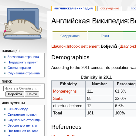
английская википедия
обсуждение
пр
Английская Википедия
:
Bo
Перейти
Перейти
Содержание
Текст
к
к
навигации
поиску
Шаблон:Infobox settlement
Boljevići
(
Шаблон:L
навигация
Demographics
Заглавная страница
Поддержать проект
According to the 2011 census, its population wa
Свежие правки
Случайная страница
Ethnicity in 2011
поиск
Ethnicity
Number
Percentag
Montenegrins
111
61.3%
Serbs
58
32.0%
инструменты
other/undeclared
12
6.6%
Ссылки сюда
Total
181
100%
Связанные правки
Служебные страницы
Версия для печати
References
Постоянная ссылка