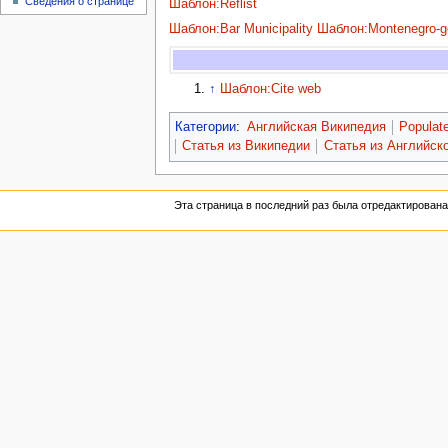
Сведения о странице
Шаблон:Reflist
Шаблон:Bar Municipality
Шаблон:Montenegro-g
↑
Шаблон:Cite web
Категории
:
Английская Википедия
Populate
Статья из Википедии
Статья из Английск
Эта страница в последний раз была отредактирована