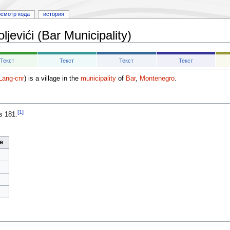
осмотр кода
история
ljevići (Bar Municipality)
Текст
Текст
Текст
Текст
ang-cnr
) is a village in the
municipality
of
Bar
,
Montenegro
.
[1]
s 181.
e