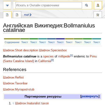
ещё
Английская Википедия
:
Bollmaniulus
catalinae
Перейти
Перейти
Содержание
Текст
Текст
Текст
Текст
Текст
Текст
Текст
Текст
Текст
к
к
навигации
поиску
Шаблон:Short description
Шаблон:Speciesbox
[1]
Bollmaniulus catalinae
is a
species
of
millipede
endemic to
Pimu
[2]
(Santa Catalina Island)
in
California
References
Шаблон:Reflist
Шаблон:Taxonbar
Шаблон:Myriapod-stub
Партнерские ресурсы
развернуть
↑
Шаблон:Inaturalist taxon