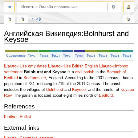
ещё
Английская Википедия
:
Bolnhurst and
Keysoe
Перейти
Перейти
Содержание
Текст
Текст
Текст
Текст
Текст
Текст
Текст
Текст
Текст
к
к
навигации
поиску
Шаблон:Use dmy dates
Шаблон:Use British English
Шаблон:Infobox
settlement
Bolnhurst and Keysoe
is a
civil parish
in the
Borough of
Bedford
in
Bedfordshire
, England. According to the 2001 census it had a
population of 734, reducing to 719 at the 2011 Census. The parish
includes the villages of
Bolnhurst
and
Keysoe
, and the hamlet of
Keysoe
Row
. The parish is located about eight miles north of
Bedford
.
References
Шаблон:Reflist
External links