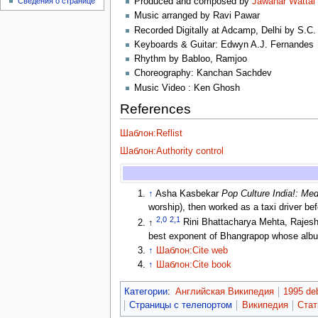
Сведения о странице
Produced and composed by
Jawahar Wattal
Music arranged by Ravi Pawar
Recorded Digitally at Adcamp, Delhi by S.C
Keyboards & Guitar: Edwyn A.J. Fernandes
Rhythm by Babloo, Ramjoo
Choreography: Kanchan Sachdev
Music Video : Ken Ghosh
References
Шаблон:Reflist
Шаблон:Authority control
↑
Asha Kasbekar
Pop Culture India!: Med
worship), then worked as a taxi driver be
2,0
2,1
↑
Rini Bhattacharya Mehta, Rajes
best exponent of Bhangrapop whose album 
↑
Шаблон:Cite web
↑
Шаблон:Cite book
Категории
:
Английская Википедия
1995 de
Страницы с телепортом
Википедия
Стат