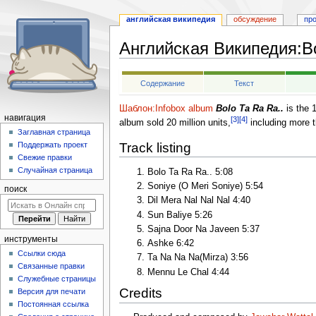
английская википедия
обсуждение
пр
Английская Википедия
:
B
Перейти
Перейти
Содержание
Текст
к
к
навигации
поиску
Шаблон:Infobox album
Bolo Ta Ra Ra..
is the 
навигация
[3]
[4]
album sold 20 million units,
including more t
Заглавная страница
Track listing
Поддержать проект
Свежие правки
Случайная страница
Bolo Ta Ra Ra.. 5:08
Soniye (O Meri Soniye) 5:54
поиск
Dil Mera Nal Nal Nal 4:40
Sun Baliye 5:26
Sajna Door Na Javeen 5:37
инструменты
Ashke 6:42
Ссылки сюда
Ta Na Na Na(Mirza) 3:56
Связанные правки
Mennu Le Chal 4:44
Служебные страницы
Credits
Версия для печати
Постоянная ссылка