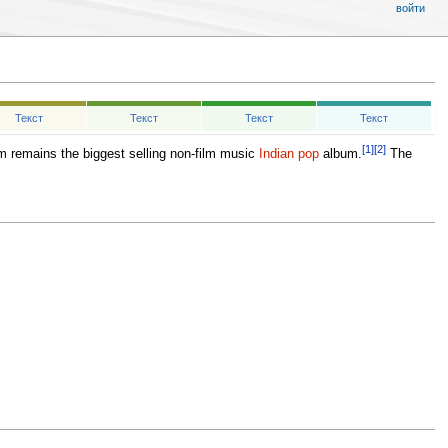
войти
Текст
Текст
Текст
Текст
[1]
[2]
m remains the biggest selling non-film music
Indian pop
album.
The