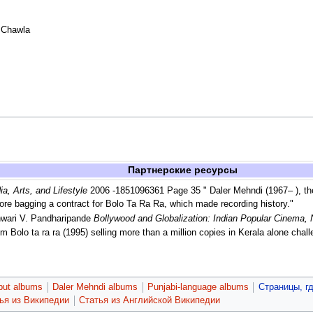
. Chawla
Партнерские ресурсы
ia, Arts, and Lifestyle
2006 -1851096361 Page 35 " Daler Mehndi (1967– ), the 
fore bagging a contract for Bolo Ta Ra Ra, which made recording history."
hwari V. Pandharipande
Bollywood and Globalization: Indian Popular Cinema, 
Bolo ta ra ra (1995) selling more than a million copies in Kerala alone chal
but albums
Daler Mehndi albums
Punjabi-language albums
Страницы, г
ья из Википедии
Статья из Английской Википедии