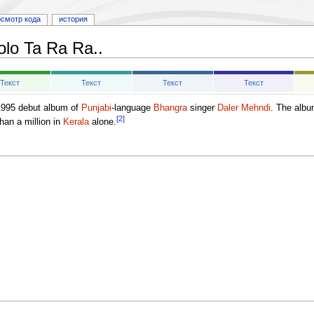
осмотр кода
история
olo Ta Ra Ra..
Текст
Текст
Текст
Текст
1995 debut album of
Punjabi
-language
Bhangra
singer
Daler Mehndi
. The albu
[2]
han a million in
Kerala
alone.