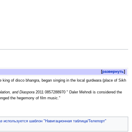
развернуть
king of disco bhangra, began singing in the local gurdwara (place of Sikh
Nation, and Diaspora
2011 0857288970 " Daler Mehndi is considered the
lenged the hegemony of film music."
де используется шаблон "Навигационная таблица/Телепорт"