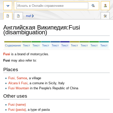
ещё
Английская Википедия
:
Fusi
(disambiguation)
Перейти
Перейти
Содержание
Текст
Текст
Текст
Текст
Текст
Текст
Текст
Текст
Текст
к
к
навигации
поиску
Fusi
is a brand of motorcycles.
Fusi
may also refer to:
Places
Fusi, Samoa
, a village
Alcara li Fusi
, a comune in Sicily, Italy
Fusi Mountain
in the People's Republic of China
Other uses
Fusi (name)
Fusi (pasta)
, a type of pasta