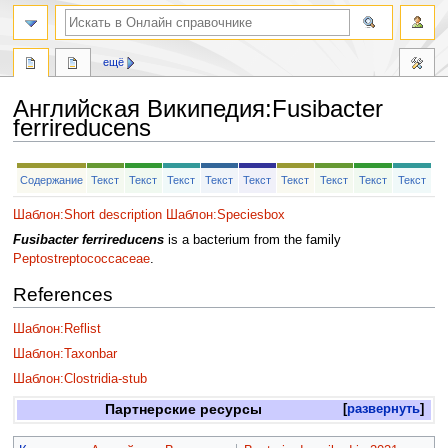
ещё
Английская Википедия
:
Fusibacter
ferrireducens
Перейти
Перейти
Содержание
Текст
Текст
Текст
Текст
Текст
Текст
Текст
Текст
Текст
к
к
навигации
поиску
Шаблон:Short description
Шаблон:Speciesbox
Fusibacter ferrireducens
is a bacterium from the family
Peptostreptococcaceae
.
References
Шаблон:Reflist
Шаблон:Taxonbar
Шаблон:Clostridia-stub
Партнерские ресурсы
развернуть