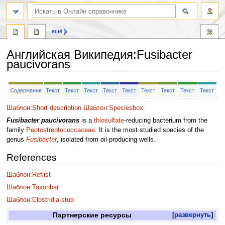
ещё
Английская Википедия
:
Fusibacter
paucivorans
Перейти
Перейти
Содержание
Текст
Текст
Текст
Текст
Текст
Текст
Текст
Текст
Текст
к
к
навигации
поиску
Шаблон:Short description
Шаблон:Speciesbox
Fusibacter paucivorans
is a
thiosulfate
-reducing bacterium from the
family
Peptostreptococcaceae
. It is the most studied species of the
genus
Fusibacter
, isolated from oil-producing wells.
References
Шаблон:Reflist
Шаблон:Taxonbar
Шаблон:Clostridia-stub
Партнерские ресурсы
развернуть